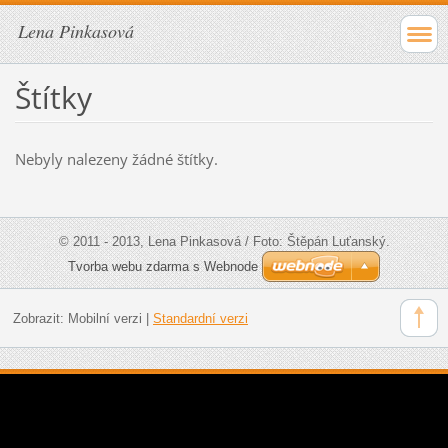
Lena Pinkasová
Štítky
Nebyly nalezeny žádné štítky.
© 2011 - 2013, Lena Pinkasová / Foto: Štěpán Luťanský.
Tvorba webu zdarma s Webnode
Zobrazit:
Mobilní verzi
|
Standardní verzi